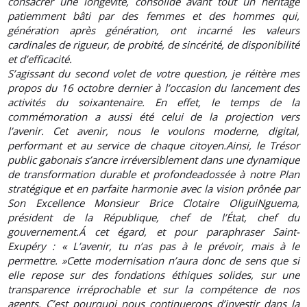
consacrer une longévité, consolide avant tout un héritage
patiemment bâti par des femmes et des hommes qui,
génération après génération, ont incarné les valeurs
cardinales de rigueur, de probité, de sincérité, de disponibilité
et d’efficacité.
S’agissant du second volet de votre question, je réitère mes
propos du 16 octobre dernier à l’occasion du lancement des
activités du soixantenaire. En effet, le temps de la
commémoration a aussi été celui de la projection vers
l’avenir. Cet avenir, nous le voulons moderne, digital,
performant et au service de chaque citoyen.Ainsi, le Trésor
public gabonais s’ancre irréversiblement dans une dynamique
de transformation durable et profondeadossée à notre Plan
stratégique et en parfaite harmonie avec la vision prônée par
Son Excellence Monsieur Brice Clotaire OliguiNguema,
président de la République, chef de l’État, chef du
gouvernement.Á cet égard, et pour paraphraser Saint-
Exupéry : « L’avenir, tu n’as pas à le prévoir, mais à le
permettre. »Cette modernisation n’aura donc de sens que si
elle repose sur des fondations éthiques solides, sur une
transparence irréprochable et sur la compétence de nos
agents. C’est pourquoi nous continuerons d’investir dans la